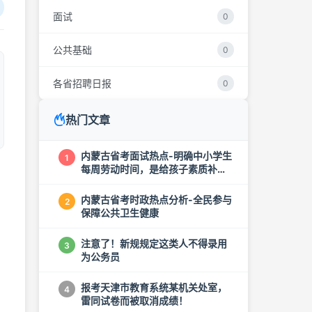
面试
0
公共基础
0
各省招聘日报
0
热门文章
内蒙古省考面试热点-明确中小学生
1
每周劳动时间，是给孩子素质补钙
...
内蒙古省考时政热点分析-全民参与
2
保障公共卫生健康
注意了！新规规定这类人不得录用
3
为公务员
报考天津市教育系统某机关处室，
4
雷同试卷而被取消成绩！