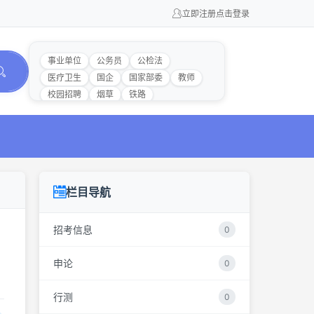
立即注册
点击登录
事业单位
公务员
公检法
医疗卫生
国企
国家部委
教师
校园招聘
烟草
铁路
栏目导航
招考信息
0
申论
0
行测
0