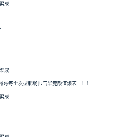
样
哥哥每个发型肥肠帅气毕竟颜值爆表！！！