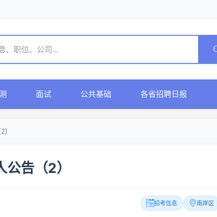
测
面试
公共基础
各省招聘日报
2）
人公告（2）
招考信息
南岸区