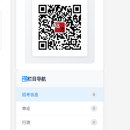
栏目导航
招考信息
0
申论
0
行测
0