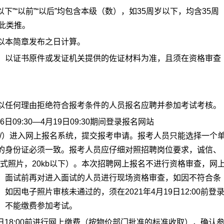
下”“以前”“以后”均包含本级（数），如35周岁以下，均含35周
此类推。
以本简章发布之日计算。
，以证书原件或发证机关提供的佐证材料为准，且须在资格审查
以任何理由拒绝符合报考条件的人员报名应聘并参加考试考核。
09:30—4月19日09:30期间登录报名网站
cp/Webregister/）进入网上报名系统，提交报考申请。报考人员只能选择一个
的身份证必须一致。报考人员应仔细对照招聘岗位要求，诚信、
格式照片，20kb以下）。本次招聘网上报名不进行资格审查，网
。面试前再对进入面试的人员进行现场资格审查，如因不符合条
因电子照片审核未通过的，须在2021年4月19日12:00前登
，不能缴费参加考试。
9日18:00前进行网上缴费（按物价部门批准的标准收取），确认