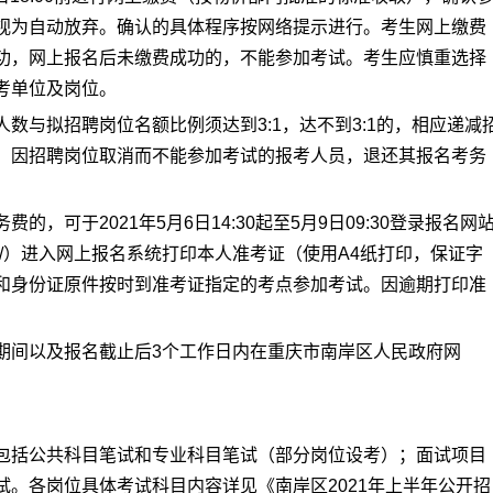
视为自动放弃。确认的具体程序按网络提示进行。考生网上缴费
功，网上报名后未缴费成功的，不能参加考试。考生应慎重选择
考单位及岗位。
数与拟招聘岗位名额比例须达到3:1，达不到3:1的，相应递减
。因招聘岗位取消而不能参加考试的报考人员，退还其报名考务
，可于2021年5月6日14:30起至5月9日09:30登录报名网
cp/Webregister/）进入网上报名系统打印本人准考证（使用A4纸打印，保证字
和身份证原件按时到准考证指定的考点参加考试。因逾期打印准
。
期间以及报名截止后3个工作日内在重庆市南岸区人民政府网
包括公共科目笔试和专业科目笔试（部分岗位设考）；面试项目
。各岗位具体考试科目内容详见《南岸区2021年上半年公开招