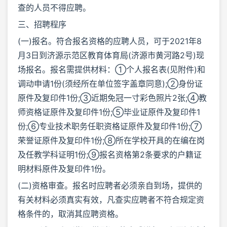
查的人员不得应聘。
三、招聘程序
(一)报名。符合报名资格的应聘人员，可于2021年8
月3日到济源示范区教育体育局(济源市黄河路2号)现
场报名。报名需提供材料：①个人报名表(见附件)和
调动申请1份(须经所在单位签字盖章同意);②身份证
原件及复印件1份;③近期免冠一寸彩色照片2张;④教
师资格证原件及复印件1份;⑤毕业证原件及复印件1
份;⑥专业技术职务任职资格证原件及复印件1份;⑦
荣誉证原件及复印件1份;⑧所在学校开具的在编在岗
及任教学科证明1份;⑨报名资格第2条要求的户籍证
明材料原件及复印件1份。
(二)资格审查。报名时应聘者必须亲自到场，提供的
有关材料必须真实有效，凡查实应聘者不符合规定资
格条件的，取消其应聘资格。