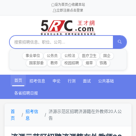
设为首页
收藏本站
立即注册
点击登录
事业单位
公务员
公检法
医疗卫生
国企
国家部委
教师
校园招聘
烟草
铁路
首页
招考信息
申论
行测
面试
公共基础
各省招聘日报
首
招考信
济源示范区招聘济源籍在外教师20人公
页
息
告