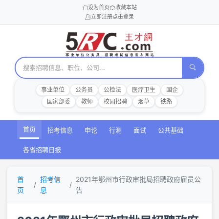
设为首页
收藏本站
立即注册
点击登录
事业单位
公务员
公检法
医疗卫生
国企
国家部委
教师
校园招聘
烟草
铁路
首页
招考信息
申论
行测
面试
公共基础
各省招聘日报
首
招考信
2021年鄂州市行政审批局招聘政府雇员公
页
息
告