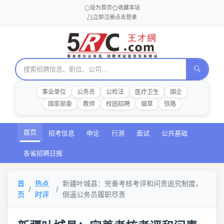
设为首页
收藏本站
立即注册
点击登录
事业单位
公务员
公检法
医疗卫生
国企
国家部委
教师
校园招聘
烟草
铁路
首页
招考信息
申论
行测
面试
公共基础
各省招聘日报
首
热点
新疆叶城县：完善考核考评和问责追究制度，
页
时评
倒逼公务员履职尽责