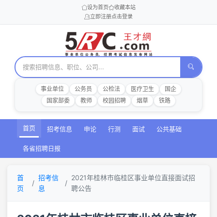
设为首页
收藏本站
立即注册
点击登录
事业单位
公务员
公检法
医疗卫生
国企
国家部委
教师
校园招聘
烟草
铁路
首页
招考信息
申论
行测
面试
公共基础
各省招聘日报
首
招考信
2021年桂林市临桂区事业单位直接面试招
页
息
聘公告