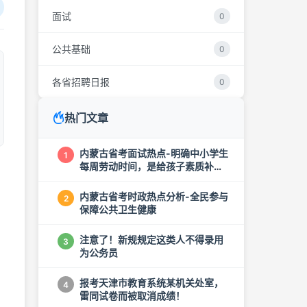
面试
0
公共基础
0
各省招聘日报
0
热门文章
内蒙古省考面试热点-明确中小学生
1
每周劳动时间，是给孩子素质补钙
...
内蒙古省考时政热点分析-全民参与
2
保障公共卫生健康
注意了！新规规定这类人不得录用
3
，
为公务员
报考天津市教育系统某机关处室，
4
雷同试卷而被取消成绩！