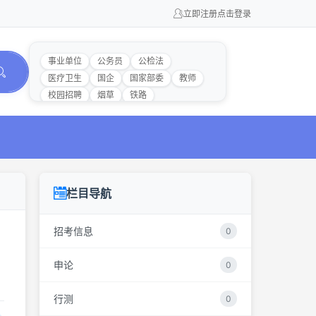
立即注册
点击登录
事业单位
公务员
公检法
医疗卫生
国企
国家部委
教师
校园招聘
烟草
铁路
栏目导航
招考信息
0
申论
0
行测
0