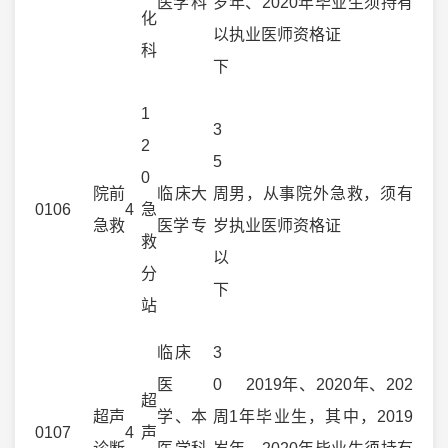
医学
科
岁
年、2020年毕业生须持有
化
以
执业医师资格证
科
下
1
3
2
5
0
院前
临床
大
周
男，从事院外急救，须有
0106
4
急
急救
医学
专
岁
执业医师资格证
救
以
分
下
站
临床
3
医
0
2019年、2020年、202
超
超声
学、
本
周
1年毕业生，其中，2019
0107
4
声