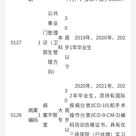
公共
3
事业
0
门
管理
本
周
2019年、2020年、202
0127
1
诊
（卫
科
岁
1年毕业生
部
生管
以
理方
下
向）
2020年、2021年、202
3
2年毕业生，须持有国际
0
病
疾病分类(ICD-10)和手术
病案
大
周
0128
1
案
不限
操作分类(ICD-9-CM-3)编
编码
专
岁
室
码培训合格证书，具有在
以
三级医院（已挂牌）实习