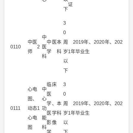
证
下
3
0
中
中医
中医
本
周
2019年、2020年、202
0110
2
医
师
学
科
岁
1年毕业生
科
以
下
临床
3
心电
中
医
0
图、
心
学、
本
周
2019年、2020年、202
0111
动态
1
功
医学
科
岁
1年毕业生
心电
能
影像
以
图
科
学
下