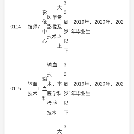
3
大
影
0
医学
专
像
周
2019年、2020年、202
0114
技师
7
影像
及
中
岁
1年毕业生
技术
以
心
以
上
下
输血
3
技
0
输
输血
术、
本
周
2019年、2020年、202
0115
1
血
技术
医学
科
岁
1年毕业生
科
检验
以
技术
下
3
大