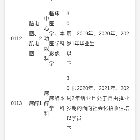
临床
3
中
脑电
医
0
心
图、
学、
本
周
2019年、2020年、202
0112
2
功
肌电
医学
科
岁
1年毕业生
能
图
影像
以
科
学
下
3
0
限2020年、2021年、202
麻
麻醉
本
周
2年结业且处于自由择业
0113
麻醉
1
醉
学
科
岁
期的面向社会化招收住培
科
以
学员
下