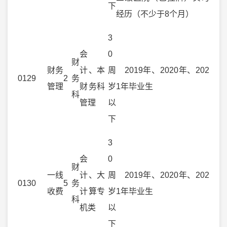
下
经历（不少于8个月）
3
会
0
财
财务
计、
本
周
2019年、2020年、202
0129
2
务
管理
财务
科
岁
1年毕业生
科
管理
以
下
3
会
0
财
一线
计、
大
周
2019年、2020年、202
0130
5
务
收费
计算
专
岁
1年毕业生
科
机类
以
下