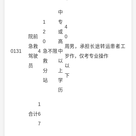
中
1
专
4
2
或
院前
0
0
高
急救
周
男，承担长途转运患者工
0131
4
急
不限
中
驾驶
岁
作，仅考专业操作
救
以
员
以
分
上
下
站
学
历
1
合计
6
7