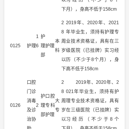
下
月），身高不低于158cm
2
2019年、2020年、2021
8
年毕业生，须持有护理专
1
护
本
周
业技术资格证，具有在三
0125
护理
6
理
护理
科
岁
级医院（已挂牌）实习经
部
以
历（不少于8个月），身
下
高不低于158cm
口腔
2
2019年、2020年、2
门诊
8
021年毕业生，须持有护
护
口腔
消毒
大
周
理专业技术资格证，具有
0126
2
理
专科
及诊
专
岁
在三级医院（已挂牌）实
部
护理
治协
以
习经历（不少于8个
助
下
月），身高不低于158cm