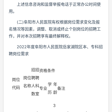
上述信息咨询和监督举报电话于正常办公时间使
用。
(二)阜阳市人民医院有权根据岗位需求变化及报
名情况等因素，调整、取消或终止个别岗位的招聘工
作，并对本次招聘享有最终解释权。
2022年度阜阳市人民医院岳家湖院区本、专科招
聘岗位需求
招
招
资格条件
岗位
聘
聘
岗位
学
年
名称
人
科
代码
专业
备注
历
龄
数
室
3