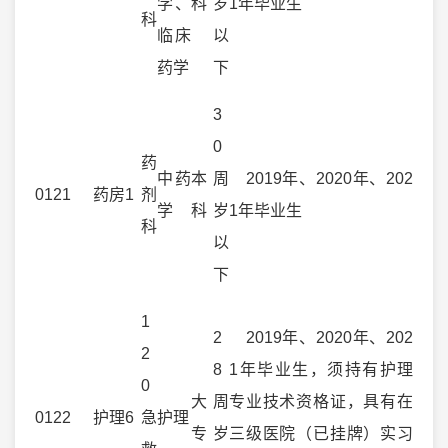
学、
科
岁
1年毕业生
科
临床
以
药学
下
3
0
药
中药
本
周
2019年、2020年、202
0121
药房
1
剂
学
科
岁
1年毕业生
科
以
下
1
2
2019年、2020年、202
2
8
1年毕业生，须持有护理
0
大
周
专业技术资格证，具有在
0122
护理
6
急
护理
专
岁
三级医院（已挂牌）实习