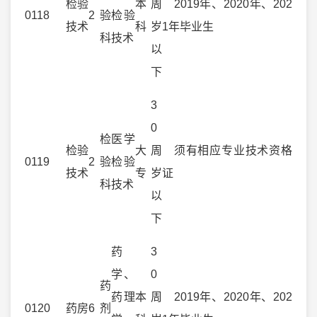
检验
本
周
2019年、2020年、202
0118
2
验
检验
技术
科
岁
1年毕业生
科
技术
以
下
3
0
检
医学
检验
大
周
须有相应专业技术资格
0119
2
验
检验
技术
专
岁
证
科
技术
以
下
药
3
学、
0
药
药理
本
周
2019年、2020年、202
0120
药房
6
剂