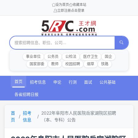
设为首页
收藏本站
立即注册
点击登录
事业单位
公务员
公检法
医疗卫生
国企
国家部委
教师
校园招聘
烟草
铁路
首页
招考信息
申论
行测
面试
公共基础
各省招聘日报
首
招考
2022年阜阳市人民医院岳家湖院区招聘
页
信息
（本、专科）公告