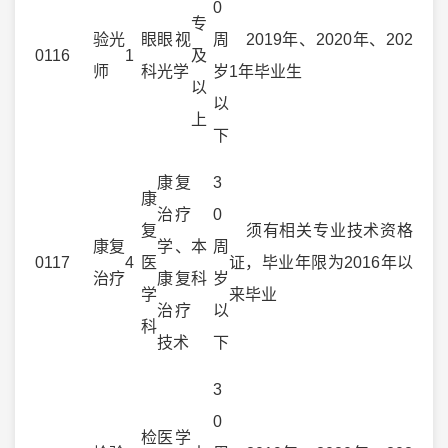
0
专
验光
眼
眼视
周
2019年、2020年、202
0116
1
及
师
科
光学
岁
1年毕业生
以
以
上
下
康复
3
康
治疗
0
复
须有相关专业技术资格
康复
学、
本
周
0117
4
医
证，毕业年限为2016年以
治疗
康复
科
岁
学
来毕业
治疗
以
科
技术
下
3
0
检
医学