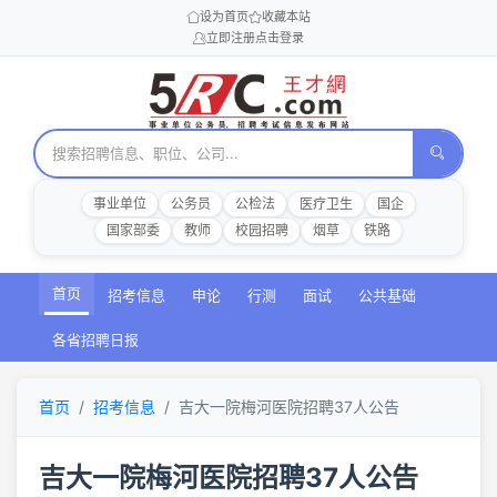
设为首页
收藏本站
立即注册
点击登录
事业单位
公务员
公检法
医疗卫生
国企
国家部委
教师
校园招聘
烟草
铁路
首页
招考信息
申论
行测
面试
公共基础
各省招聘日报
首页
招考信息
吉大一院梅河医院招聘37人公告
吉大一院梅河医院招聘37人公告