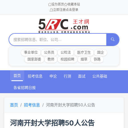
设为首页
收藏本站
立即注册
点击登录
事业单位
公务员
公检法
医疗卫生
国企
国家部委
教师
校园招聘
烟草
铁路
首页
招考信息
申论
行测
面试
公共基础
各省招聘日报
首页
招考信息
河南开封大学招聘50人公告
河南开封大学招聘50人公告