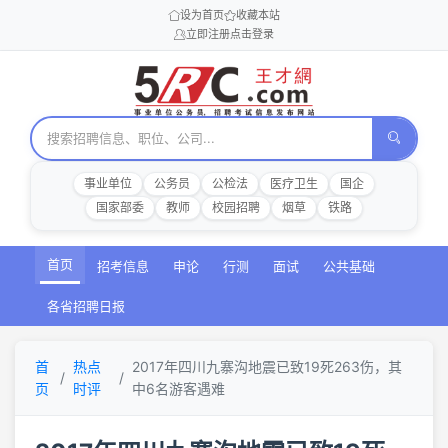
设为首页
收藏本站
立即注册
点击登录
事业单位
公务员
公检法
医疗卫生
国企
国家部委
教师
校园招聘
烟草
铁路
首页
招考信息
申论
行测
面试
公共基础
各省招聘日报
首
热点
2017年四川九寨沟地震已致19死263伤，其
页
时评
中6名游客遇难