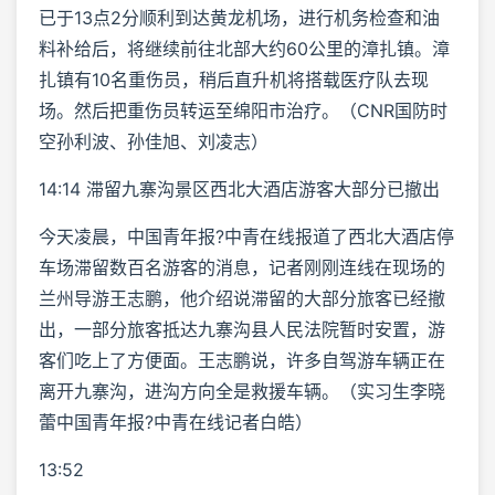
已于13点2分顺利到达黄龙机场，进行机务检查和油
料补给后，将继续前往北部大约60公里的漳扎镇。漳
扎镇有10名重伤员，稍后直升机将搭载医疗队去现
场。然后把重伤员转运至绵阳市治疗。（CNR国防时
空孙利波、孙佳旭、刘凌志）
14:14 滞留九寨沟景区西北大酒店游客大部分已撤出
今天凌晨，中国青年报?中青在线报道了西北大酒店停
车场滞留数百名游客的消息，记者刚刚连线在现场的
兰州导游王志鹏，他介绍说滞留的大部分旅客已经撤
出，一部分旅客抵达九寨沟县人民法院暂时安置，游
客们吃上了方便面。王志鹏说，许多自驾游车辆正在
离开九寨沟，进沟方向全是救援车辆。（实习生李晓
蕾中国青年报?中青在线记者白皓）
13:52