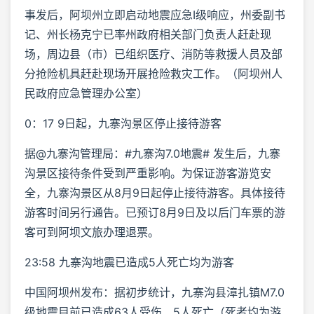
事发后，阿坝州立即启动地震应急Ⅰ级响应，州委副书
记、州长杨克宁已率州政府相关部门负责人赶赴现
场，周边县（市）已组织医疗、消防等救援人员及部
分抢险机具赶赴现场开展抢险救灾工作。（阿坝州人
民政府应急管理办公室）
0：17 9日起，九寨沟景区停止接待游客
据@九寨沟管理局：#九寨沟7.0地震# 发生后，九寨
沟景区接待条件受到严重影响。为保证游客游览安
全，九寨沟景区从8月9日起停止接待游客。具体接待
游客时间另行通告。已预订8月9日及以后门车票的游
客可到阿坝文旅办理退票。
23:58 九寨沟地震已造成5人死亡均为游客
中国阿坝州发布：据初步统计，九寨沟县漳扎镇M7.0
级地震目前已造成63人受伤、5人死亡（死者均为游