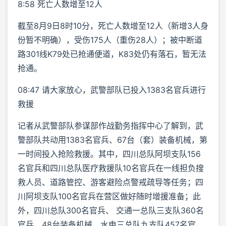
8:58 死亡人数增至12人
截至8月9日8时10分，死亡人数增至12人（新增3人身
份暂不明确），受伤175人（重伤28人）；被中断道
路301线K79处已抢通便道，K83处仍有落石，暂无法
抢通。
08:47 请大家放心，武警部队已投入1383名官兵进行
救援
记者从武警部队参谋部作战勤务指挥中心了解到，武
警部队共动用1383名官兵、67台（套）装备机械，第
一时间投入抢险救援。其中，四川总队阿坝支队156
名官兵和四川总队医疗救援队10名官兵在一线担负搜
救人员、道路管控、游客避险点警戒疏导等任务；四
川阿坝支队100名官兵在营区做好随时增援准备；此
外，四川总队300名官兵、 交通一总队三支队360名
官兵、48台装备机械，水电三总队九支队457名官