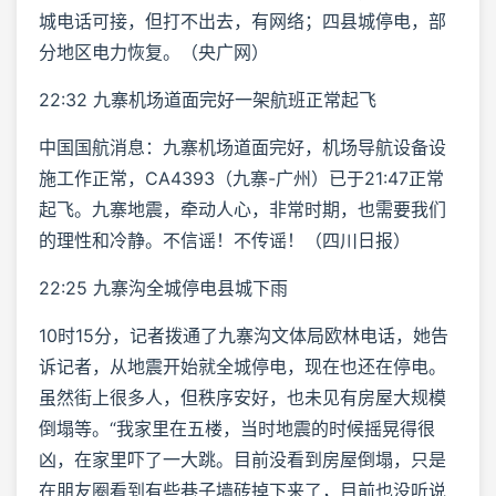
城电话可接，但打不出去，有网络；四县城停电，部
分地区电力恢复。（央广网）
22:32 九寨机场道面完好一架航班正常起飞
中国国航消息：九寨机场道面完好，机场导航设备设
施工作正常，CA4393（九寨-广州）已于21:47正常
起飞。九寨地震，牵动人心，非常时期，也需要我们
的理性和冷静。不信谣！不传谣！（四川日报）
22:25 九寨沟全城停电县城下雨
10时15分，记者拨通了九寨沟文体局欧林电话，她告
诉记者，从地震开始就全城停电，现在也还在停电。
虽然街上很多人，但秩序安好，也未见有房屋大规模
倒塌等。“我家里在五楼，当时地震的时候摇晃得很
凶，在家里吓了一大跳。目前没看到房屋倒塌，只是
在朋友圈看到有些巷子墙砖掉下来了，目前也没听说