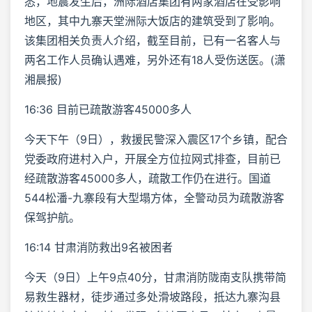
悉，地震发生后，洲际酒店集团有两家酒店在受影响
地区，其中九寨天堂洲际大饭店的建筑受到了影响。
该集团相关负责人介绍，截至目前，已有一名客人与
两名工作人员确认遇难，另外还有18人受伤送医。(潇
湘晨报)
16:36 目前已疏散游客45000多人
今天下午（9日），救援民警深入震区17个乡镇，配合
党委政府进村入户，开展全方位拉网式排查，目前已
经疏散游客45000多人，疏散工作仍在进行。国道
544松潘-九寨段有大型塌方体，全警动员为疏散游客
保驾护航。
16:14 甘肃消防救出9名被困者
今天（9日）上午9点40分，甘肃消防陇南支队携带简
易救生器材，徒步通过多处滑坡路段，抵达九寨沟县