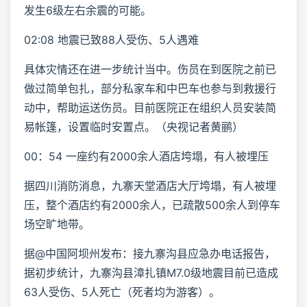
发生6级左右余震的可能。
02:08 地震已致88人受伤、5人遇难
具体灾情还在进一步统计当中。伤员在到医院之前已
做过简单包扎，部分私家车和中巴车也参与到救援行
动中，帮助运送伤员。目前医院正在组织人员安装简
易帐篷，设置临时安置点。（央视记者黄鹂）
00：54 一座约有2000余人酒店垮塌，有人被埋压
据四川消防消息，九寨天堂酒店大厅垮塌，有人被埋
压，整个酒店约有2000余人，已疏散500余人到停车
场空旷地带。
据@中国阿坝州发布：接九寨沟县应急办电话报告，
据初步统计，九寨沟县漳扎镇M7.0级地震目前已造成
63人受伤、5人死亡（死者均为游客）。