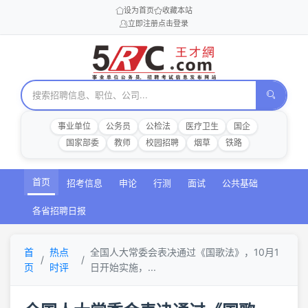
设为首页
收藏本站
立即注册
点击登录
事业单位
公务员
公检法
医疗卫生
国企
国家部委
教师
校园招聘
烟草
铁路
首页
招考信息
申论
行测
面试
公共基础
各省招聘日报
首
热点
全国人大常委会表决通过《国歌法》，10月1
页
时评
日开始实施，...