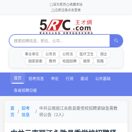
设为首页
收藏本站
立即注册
点击登录
事业单位
公务员
公检法
医疗卫生
国企
国家部委
教师
校园招聘
烟草
铁路
首页
招考信息
申论
行测
面试
公共基础
各省招聘日报
首
招考
中共云南丽江永胜县委党校招聘紧缺急需教
页
信息
师公告（2人）