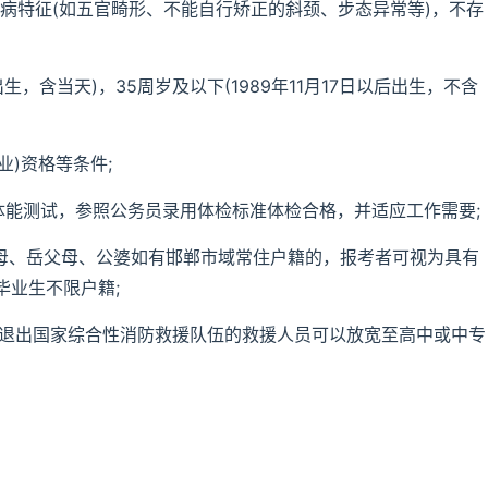
病特征(如五官畸形、不能自行矫正的斜颈、步态异常等)，不存
前出生，含当天)，35周岁及以下(1989年11月17日以后出生，不含
业)资格等条件;
体能测试，参照公务员录用体检标准体检合格，并适应工作需要;
父母、岳父母、公婆如有邯郸市域常住户籍的，报考者可视为具有
毕业生不限户籍;
、退出国家综合性消防救援队伍的救援人员可以放宽至高中或中专