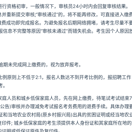
进行资格初审，一般情况下，审核员24小时内会回复审核结果。
息并重新提交审核;“审核通过”的，将不能再修改，可直接进入缴
，缴费成功即完成报名。为避免报名后期网络拥堵，请考生尽量不
报信息不完整等原因“审核未通过”而错失机会。考生因个人原因
00。逾期未完成网上缴费的，视为放弃报考。
比例原则上不低于2:1，报名人数达不到开考比例的，报招聘工作
考。
家庭人员和城乡低保家庭人员，先在网上缴费，待笔试考试结束7
见公告)审核并办理减免考试报名考务费用的退费手续。具体办理
证和当地农业农村局(原乡村振兴局)出具的贫困证明或经当地农
复印件; 城乡低保家庭的考生须提供本人身份证和其家庭所在地的
的证明或低保证原件及复印件。