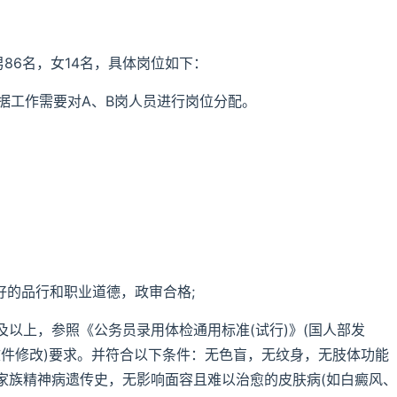
86名，女14名，具体岗位如下：
局根据工作需要对A、B岗人员进行岗位分配。
好的品行和职业道德，政审合格;
cm及以上，参照《公务员录用体检通用标准(试行)》(国人部发
140号文件修改)要求。并符合以下条件：无色盲，无纹身，无肢体功能
家族精神病遗传史，无影响面容且难以治愈的皮肤病(如白癜风、