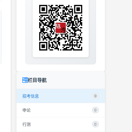
栏目导航
会
招考信息
0
申论
0
行测
0