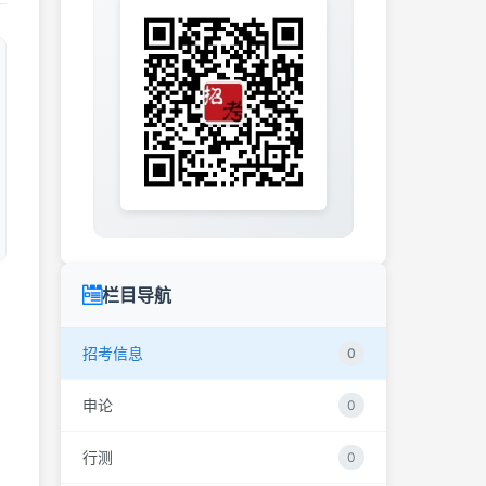
栏目导航
招考信息
0
申论
0
行测
0