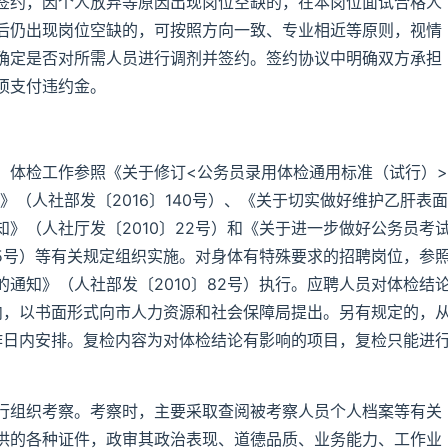
签约，因个人放弃等原因出现岗位空缺的，在本岗位面试合格人
后仍出现岗位空缺的，可按照方向一致、专业相近等原则，视情
确定是否对所需人员进行调剂并签约。签约协议中明确双方承担
须支付违约金。
。体检工作参照《关于修订<公务员录用体检通用标准（试行）>
》（人社部发〔2016〕140号）、《关于切实做好维护乙肝表面
》（人社厅发〔2010〕22号）和《关于进一步做好公务员考
65号）等有关规定组织实施。对身体有特殊要求的招聘岗位，参
通知》（人社部发〔2010〕82号）执行。应聘人员对体检结
内，以书面形式向市人力资源和社会保障局提出。另有规定的，
作日内安排。复检内容为对体检结论有影响的项目，复检只能进
行组织考察。考察时，主要采取查阅被考察人员个人档案等有关
供的各种证件，政审其政治表现、道德品质、业务能力、工作业