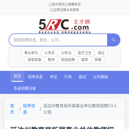
设为首页
收藏本站
立即注册
点击登录
事业单位
公务员
公检法
医疗卫生
国企
国家部委
教师
校园招聘
烟草
铁路
首页
招考信息
申论
行测
面试
公共基础
各省招聘日报
首
招考信
延边州教育局所属事业单位教师招聘53人
页
息
公告