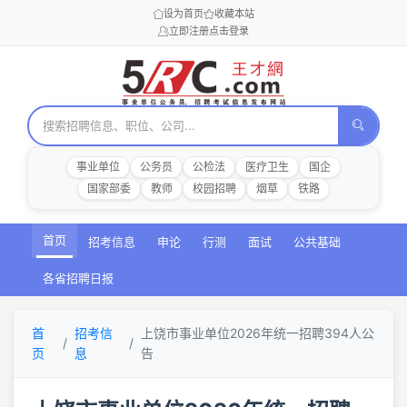
设为首页
收藏本站
立即注册
点击登录
事业单位
公务员
公检法
医疗卫生
国企
国家部委
教师
校园招聘
烟草
铁路
首页
招考信息
申论
行测
面试
公共基础
各省招聘日报
首
招考信
上饶市事业单位2026年统一招聘394人公
页
息
告