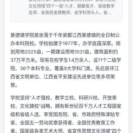
文化领域“四个一批”人才、赣鄱俊才、省级教学
名师、省高校金牌教师、省学科带头人、省...
景德镇学院是坐落于千年瓷都江西景德镇的全日制公
办本科院校。学校始建于1977年，办学底蕴深厚。规
划用地2025亩，一期建设用地1031亩，建筑面积约
37万平方米。现有在校学生1.4万余人，设11个二级学
院、36个本科专业，覆盖9大学科门类，先后获评江
西省文明单位、江西省平安建设先进单位等多项荣
誉。
学校坚持“人才强校、教学立校、科研兴校、开放荣
校、文化铸校”战略，拥有新世纪百千万人才工程国家
级和省级人选、享受国务院、省、市政府特殊津贴专
家、全国五一劳动奖章获得者、全国优秀教育工作
者、国家级各类艺术大师、省宣传思想文化领域“四个