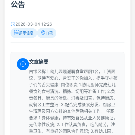
公告
2026-03-04 12:26
招考信息
白银
文章摘要
白银区稀土幼儿园现诚聘食堂帮厨1名，工资面
议，期待有爱心、肯实干的你加入，携手守护孩
子们的舌尖健康! 岗位职责 1.协助厨师完成幼儿
餐食的食材清洗、摘拣、切配等准备工作; 2.负
责餐具、厨具的清洗、消毒及归置，保持厨房、
就餐区卫生整洁; 3.配合完成餐食分发、厨房卫
生清理及园方安排的其他后勤相关工作。 任职
要求 1.身体健康，持有效食品从业人员健康证，
无传染性疾病; 2.工作认真负责，吃苦耐劳，注
重卫生，有良好的团队协作意识; 3.有幼儿园、