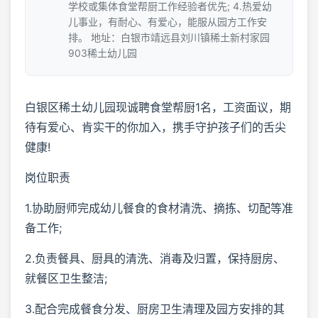
学校或集体食堂帮厨工作经验者优先; 4.热爱幼
儿事业，有耐心、有爱心，能服从园方工作安
排。 地址：白银市靖远县刘川镇稀土新村家园
903稀土幼儿园
白银区稀土幼儿园现诚聘食堂帮厨1名，工资面议，期
待有爱心、肯实干的你加入，携手守护孩子们的舌尖
健康!
岗位职责
1.协助厨师完成幼儿餐食的食材清洗、摘拣、切配等准
备工作;
2.负责餐具、厨具的清洗、消毒及归置，保持厨房、
就餐区卫生整洁;
3.配合完成餐食分发、厨房卫生清理及园方安排的其