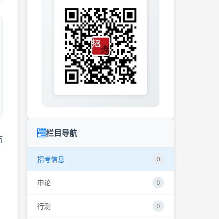
栏目导航
有
招考信息
0
申论
0
行测
0