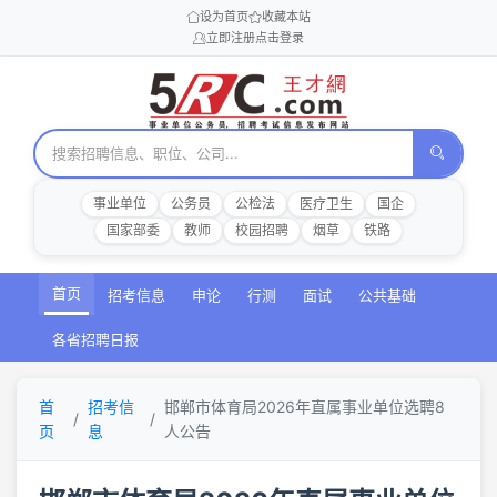
设为首页
收藏本站
立即注册
点击登录
事业单位
公务员
公检法
医疗卫生
国企
国家部委
教师
校园招聘
烟草
铁路
首页
招考信息
申论
行测
面试
公共基础
各省招聘日报
首
招考信
邯郸市体育局2026年直属事业单位选聘8
页
息
人公告