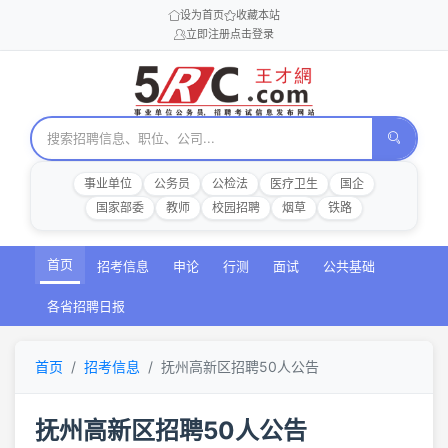
设为首页
收藏本站
立即注册
点击登录
事业单位
公务员
公检法
医疗卫生
国企
国家部委
教师
校园招聘
烟草
铁路
首页
招考信息
申论
行测
面试
公共基础
各省招聘日报
首页
招考信息
抚州高新区招聘50人公告
抚州高新区招聘50人公告