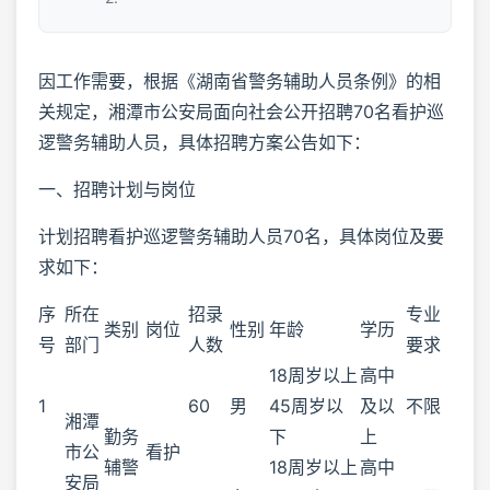
因工作需要，根据《湖南省警务辅助人员条例》的相
关规定，湘潭市公安局面向社会公开招聘70名看护巡
逻警务辅助人员，具体招聘方案公告如下：
一、招聘计划与岗位
计划招聘看护巡逻警务辅助人员70名，具体岗位及要
求如下：
序
所在
招录
专业
类别
岗位
性别
年龄
学历
号
部门
人数
要求
18周岁以上
高中
1
60
男
45周岁以
及以
不限
湘潭
勤务
下
上
市公
看护
辅警
18周岁以上
高中
安局