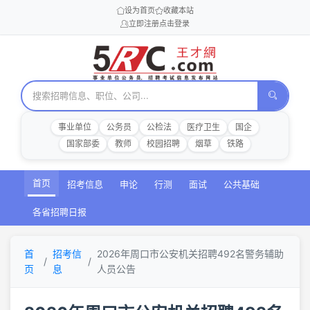
设为首页
收藏本站
立即注册
点击登录
事业单位
公务员
公检法
医疗卫生
国企
国家部委
教师
校园招聘
烟草
铁路
首页
招考信息
申论
行测
面试
公共基础
各省招聘日报
首
招考信
2026年周口市公安机关招聘492名警务辅助
页
息
人员公告