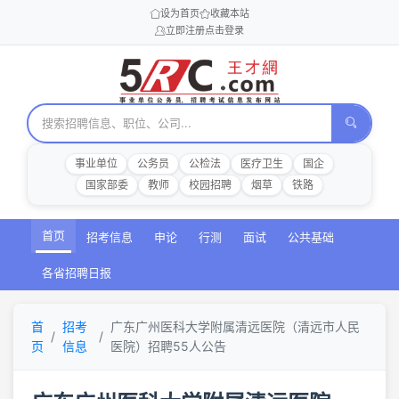
设为首页
收藏本站
立即注册
点击登录
事业单位
公务员
公检法
医疗卫生
国企
国家部委
教师
校园招聘
烟草
铁路
首页
招考信息
申论
行测
面试
公共基础
各省招聘日报
首
招考
广东广州医科大学附属清远医院（清远市人民
页
信息
医院）招聘55人公告