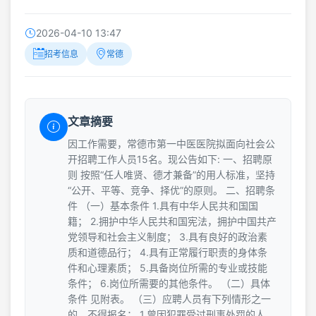
2026-04-10 13:47
招考信息
常德
文章摘要
因工作需要，常德市第一中医医院拟面向社会公
开招聘工作人员15名。现公告如下: 一、招聘原
则 按照“任人唯贤、德才兼备”的用人标准，坚持
“公开、平等、竞争、择优”的原则。 二、招聘条
件 （一）基本条件 1.具有中华人民共和国国
籍； 2.拥护中华人民共和国宪法，拥护中国共产
党领导和社会主义制度； 3.具有良好的政治素
质和道德品行； 4.具有正常履行职责的身体条
件和心理素质； 5.具备岗位所需的专业或技能
条件； 6.岗位所需要的其他条件。 （二）具体
条件 见附表。 （三）应聘人员有下列情形之一
的，不得报名： 1.曾因犯罪受过刑事处罚的人