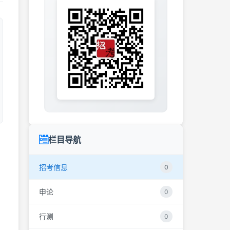
栏目导航
招考信息
0
申论
0
行测
0