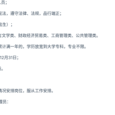
人员；
宪法，遵守法律、法规，品行端正；
后出生）；
语言文学类、财政经济贸易类、工商管理类、公共管理类。
计累计满一年的，学历放宽到大学专科，专业不限。
2月31日；
质。
情况安排岗位，服从工作安排。
理员：