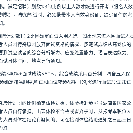
。满足招聘计划数1:3的比例以上人数才能进行开考（报名人数
计划数）。参加笔试时，必须携带本人有效身份证，缺少证件的考
知。
招聘计划数1∶2比例确定面试入围人选。如出现末位入围面试人
考人员因特殊原因放弃面试资格的情况，按笔试成绩从高到低的
要测试应试者的综合分析能力、应变处置能力、语言表达能力、
面试具体时间、地点另行通知。
绩×40%+面试成绩×60%，综合成绩采用百分制，四舍五入保
绩确定排名顺序,笔试和面试成绩都相同的,需进行面试加试,加试
招聘计划1:1的比例确定体检对象。体检标准参照《湖南省国家公
考人员自行承担。出现体检不合格或者弃权时，从报考本职位人
考人员对体检结论有疑问的，可在接到体检结论通知之日起三日
为准。