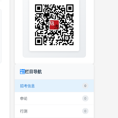
栏目导航
，
招考信息
0
申论
0
行测
0