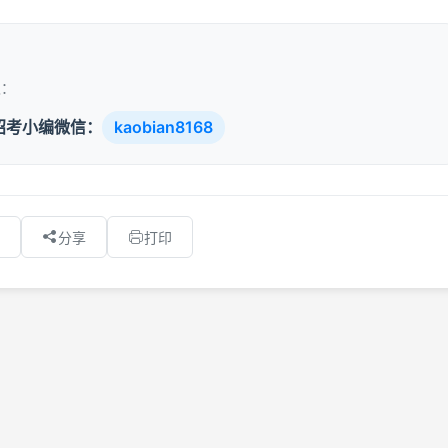
取：
招考小编微信：
kaobian8168
分享
打印