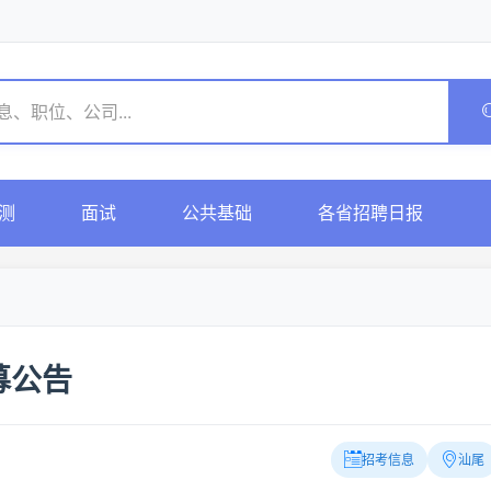
测
面试
公共基础
各省招聘日报
募公告
招考信息
汕尾