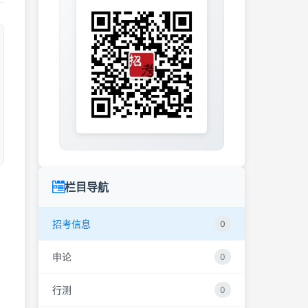
栏目导航
招考信息
0
申论
0
行测
0