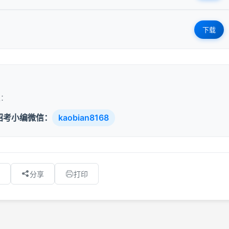
下载
取：
招考小编微信：
kaobian8168
分享
打印