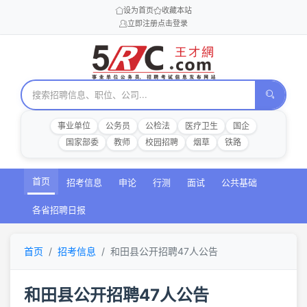
设为首页
收藏本站
立即注册
点击登录
事业单位
公务员
公检法
医疗卫生
国企
国家部委
教师
校园招聘
烟草
铁路
首页
招考信息
申论
行测
面试
公共基础
各省招聘日报
首页
招考信息
和田县公开招聘47人公告
和田县公开招聘47人公告