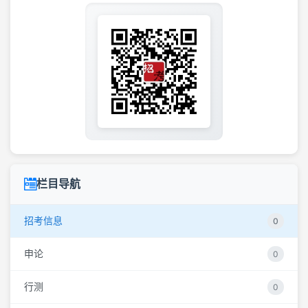
栏目导航
招考信息
0
申论
0
行测
0