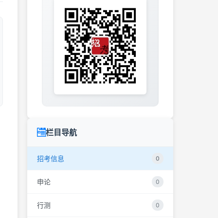
栏目导航
》
招考信息
0
申论
0
行测
0