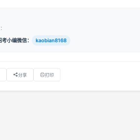
取：
招考小编微信：
kaobian8168
分享
打印