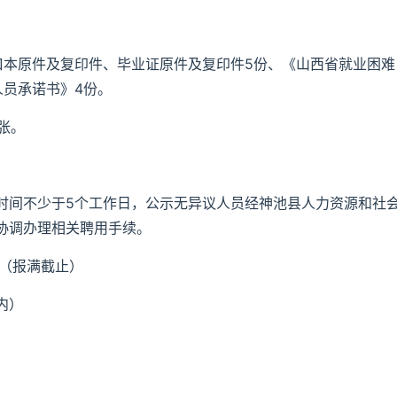
口本原件及复印件、毕业证原件及复印件5份、《山西省就业困难
人员承诺书》4份。
张。
时间不少于5个工作日，公示无异议人员经神池县人力资源和社
协调办理相关聘用手续。
日（报满截止）
内）