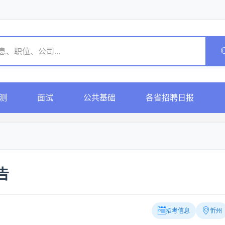
测
面试
公共基础
各省招聘日报
告
招考信息
忻州