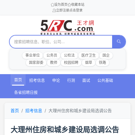
设为首页
收藏本站
立即注册
点击登录
事业单位
公务员
公检法
医疗卫生
国企
国家部委
教师
校园招聘
烟草
铁路
首页
招考信息
申论
行测
面试
公共基础
各省招聘日报
首页
招考信息
大理州住房和城乡建设局选调公告
大理州住房和城乡建设局选调公告