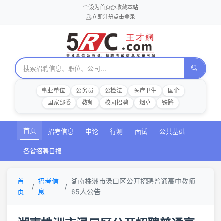
设为首页
收藏本站
立即注册
点击登录
事业单位
公务员
公检法
医疗卫生
国企
国家部委
教师
校园招聘
烟草
铁路
首页
招考信息
申论
行测
面试
公共基础
各省招聘日报
首
招考信
湖南株洲市渌口区公开招聘普通高中教师
页
息
65人公告