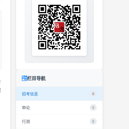
栏目导航
省
需
招考信息
0
申论
0
行测
0