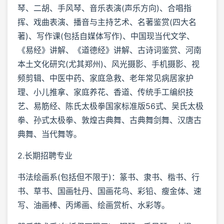
琴、二胡、手风琴、音乐表演(声乐方向)、合唱指
挥、戏曲表演、播音与主持艺术、名著鉴赏(四大名
著)、写作课(包括自媒体写作)、中国现当代文学、
《易经》讲解、《道德经》讲解、古诗词鉴赏、河南
本土文化研究(尤其郑州)、风光摄影、手机摄影、视
频剪辑、中医中药、家庭急救、老年常见病居家护
理、小儿推拿、家庭养花、香道、传统手工编织技
艺、易筋经、陈氏太极拳国家标准版56式、吴氏太极
拳、孙式太极拳、敦煌古典舞、古典舞剑舞、汉唐古
典舞、当代舞等。
2.长期招聘专业
书法绘画系(包括但不限于)：篆书、隶书、楷书、行
书、草书、国画牡丹、国画花鸟、彩铅、瘦金体、速
写、油画棒、丙烯画、绘画赏析、水彩等。