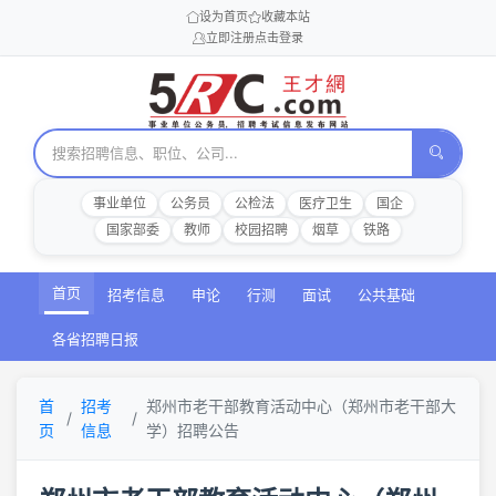
设为首页
收藏本站
立即注册
点击登录
事业单位
公务员
公检法
医疗卫生
国企
国家部委
教师
校园招聘
烟草
铁路
首页
招考信息
申论
行测
面试
公共基础
各省招聘日报
首
招考
郑州市老干部教育活动中心（郑州市老干部大
页
信息
学）招聘公告