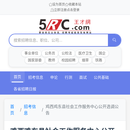
设为首页
收藏本站
立即注册
点击登录
事业单位
公务员
公检法
医疗卫生
国企
国家部委
教师
校园招聘
烟草
铁路
首页
招考信息
申论
行测
面试
公共基础
各省招聘日报
首
招考信
鸡西鸡东县社会工作服务中心公开选调公
页
息
告