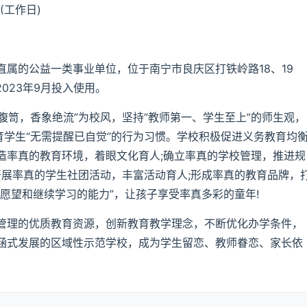
0(工作日)
属的公益一类事业单位，位于南宁市良庆区打铁岭路18、19
023年9月投入使用。
车腹笥，香象绝流”为校风，坚持“教师第一、学生至上”的师生观，
育学生“无需提醒已自觉”的行为习惯。学校积极促进义务教育均
造率真的教育环境，着眼文化育人;确立率真的学校管理，推进规
开展率真的学生社团活动，丰富活动育人;形成率真的教育品牌，
愿望和继续学习的能力”，让孩子享受率真多彩的童年!
管理的优质教育资源，创新教育教学理念，不断优化办学条件，
涵式发展的区域性示范学校，成为学生留恋、教师眷恋、家长依