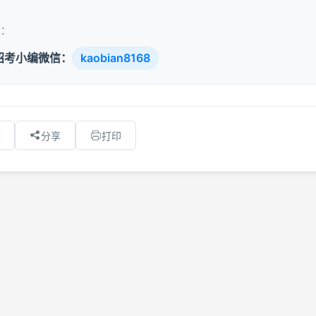
取：
招考小编微信：
kaobian8168
分享
打印