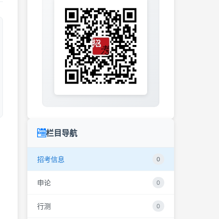
栏目导航
招考信息
0
申论
0
行测
0