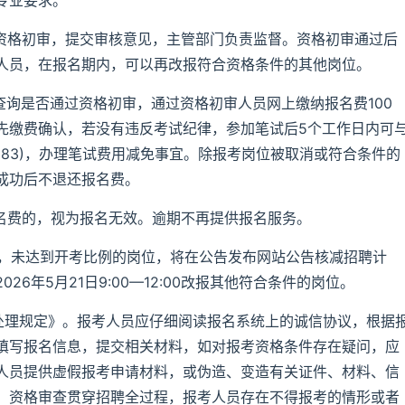
专业要求。
上资格初审，提交审核意见，主管部门负责监督。资格初审通过后
人员，在报名期内，可以再改报符合资格条件的其他岗位。
查询是否通过资格初审，通过资格初审人员网上缴纳报名费100
先缴费确认，若没有违反考试纪律，参加笔试后5个工作日内可
36083)，办理笔试费用减免事宜。除报考岗位被取消或符合条件的
成功后不退还报名费。
报名费的，视为报名无效。逾期不再提供报名服务。
束后，未达到开考比例的岗位，将在公告发布网站公告核减招聘计
6年5月21日9:00—12:00改报其他符合条件的岗位。
为处理规定》。报考人员应仔细阅读报名系统上的诚信协议，根据
填写报名信息，提交相关材料，如对报考资格条件存在疑问，应
人员提供虚假报考申请材料，或伪造、变造有关证件、材料、信
。资格审查贯穿招聘全过程，报考人员存在不得报考的情形或者