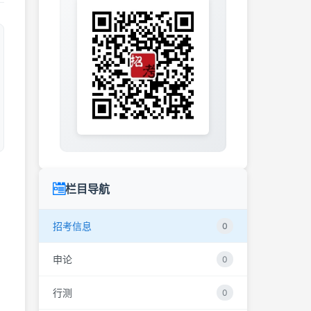
栏目导航
招考信息
0
申论
0
，
行测
0