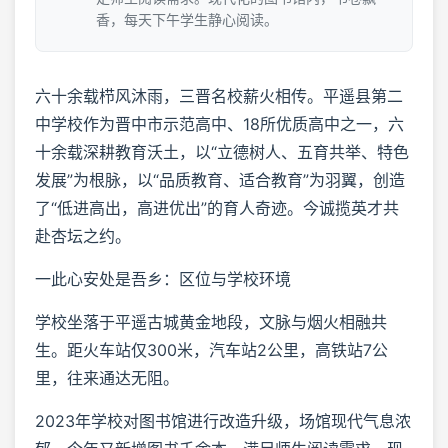
香，每天下午学生静心阅读。
六十余载栉风沐雨，三晋名校薪火相传。平遥县第二
中学校作为晋中市示范高中、18所优质高中之一，六
十余载深耕教育沃土，以“立德树人、五育共举、特色
发展”为根脉，以“品质教育、适合教育”为羽翼，创造
了“低进高出，高进优出”的育人奇迹。今诚揽英才共
赴杏坛之约。
一此心安处是吾乡：区位与学校环境
学校坐落于平遥古城黄金地段，文脉与烟火相融共
生。距火车站仅300米，汽车站2公里，高铁站7公
里，往来通达无阻。
2023年学校对图书馆进行改造升级，场馆现代气息浓