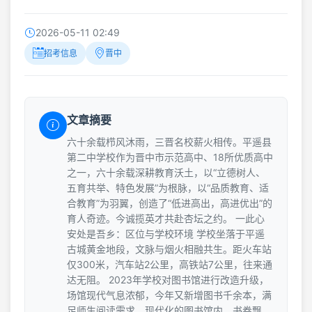
2026-05-11 02:49
招考信息
晋中
文章摘要
六十余载栉风沐雨，三晋名校薪火相传。平遥县
第二中学校作为晋中市示范高中、18所优质高中
之一，六十余载深耕教育沃土，以“立德树人、
五育共举、特色发展”为根脉，以“品质教育、适
合教育”为羽翼，创造了“低进高出，高进优出”的
育人奇迹。今诚揽英才共赴杏坛之约。 一此心
安处是吾乡：区位与学校环境 学校坐落于平遥
古城黄金地段，文脉与烟火相融共生。距火车站
仅300米，汽车站2公里，高铁站7公里，往来通
达无阻。 2023年学校对图书馆进行改造升级，
场馆现代气息浓郁，今年又新增图书千余本，满
足师生阅读需求。现代化的图书馆内，书卷飘