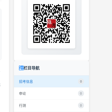
栏目导航
聘
招考信息
0
等
申论
0
行测
0