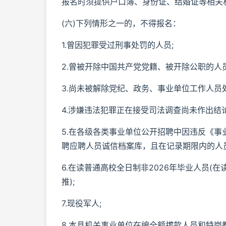
报名时须提供户口簿、身份证、结婚证等相关
(六)下列情形之一的，不得报名：
1.曾因犯罪受过刑事处罚的人员;
2.曾被开除中国共产党党籍、被开除公职的人员
3.尚未被解除党纪、政务、事业单位工作人员
4.涉嫌违法犯罪正在接受司法调查尚未作出结论
5.在各级各类事业单位公开招聘中因违反《
聘应聘人员诚信档案库，且在记录期限内的人员
6.在读普通高校全日制非2026年毕业人员
推);
7.现役军人;
8.本县机关事业单位在编全额拔款人员和特岗教