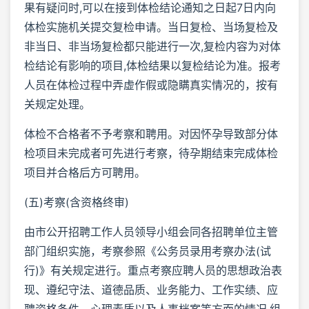
果有疑问时,可以在接到体检结论通知之日起7日内向
体检实施机关提交复检申请。当日复检、当场复检及
非当日、非当场复检都只能进行一次,复检内容为对体
检结论有影响的项目,体检结果以复检结论为准。报考
人员在体检过程中弄虚作假或隐瞒真实情况的，按有
关规定处理。
体检不合格者不予考察和聘用。对因怀孕导致部分体
检项目未完成者可先进行考察，待孕期结束完成体检
项目并合格后方可聘用。
(五)考察(含资格终审)
由市公开招聘工作人员领导小组会同各招聘单位主管
部门组织实施，考察参照《公务员录用考察办法(试
行)》有关规定进行。重点考察应聘人员的思想政治表
现、遵纪守法、道德品质、业务能力、工作实绩、应
聘资格条件、心理素质以及人事档案等方面的情况,组