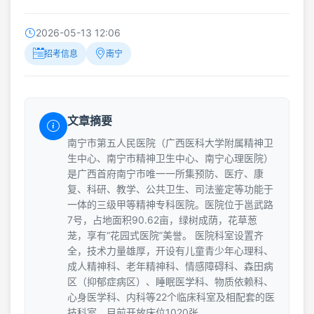
2026-05-13 12:06
招考信息
南宁
文章摘要
南宁市第五人民医院（广西医科大学附属精神卫
生中心、南宁市精神卫生中心、南宁心理医院）
是广西首府南宁市唯一一所集预防、医疗、康
复、科研、教学、公共卫生、司法鉴定等功能于
一体的三级甲等精神专科医院。医院位于邕武路
7号，占地面积90.62亩，绿树成荫，花草葱
茏，享有“花园式医院”美誉。 医院科室设置齐
全，技术力量雄厚，开设有儿童青少年心理科、
成人精神科、老年精神科、情感障碍科、森田病
区（抑郁症病区）、睡眠医学科、物质依赖科、
心身医学科、内科等22个临床科室及相配套的医
技科室，目前开放床位1020张。