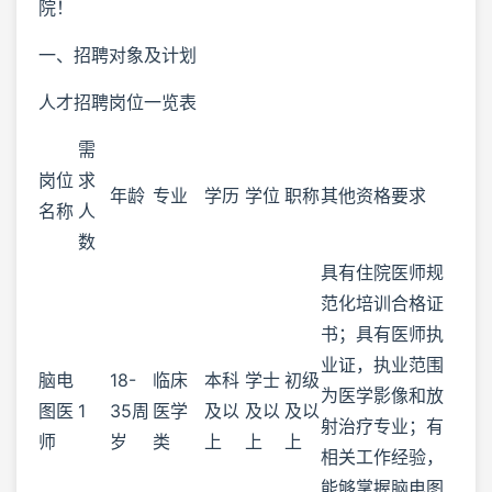
院！
一、招聘对象及计划
人才招聘岗位一览表
需
岗位
求
年龄
专业
学历
学位
职称
其他资格要求
名称
人
数
具有住院医师规
范化培训合格证
书；具有医师执
业证，执业范围
脑电
18-
临床
本科
学士
初级
为医学影像和放
图医
1
35周
医学
及以
及以
及以
射治疗专业；有
师
岁
类
上
上
上
相关工作经验，
能够掌握脑电图