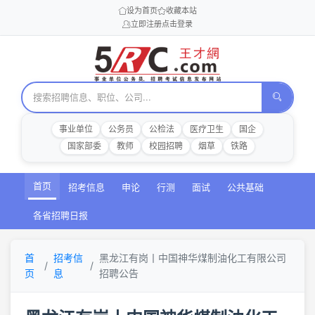
设为首页
收藏本站
立即注册
点击登录
事业单位
公务员
公检法
医疗卫生
国企
国家部委
教师
校园招聘
烟草
铁路
首页
招考信息
申论
行测
面试
公共基础
各省招聘日报
首
招考信
黑龙江有岗丨中国神华煤制油化工有限公司
页
息
招聘公告