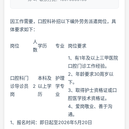
因工作需要，口腔科补招以下编外劳务派遣岗位，具
体要求如下：
人
岗位
学历
专业
岗位要求
数
1、有1年及以上三甲医院
口腔门诊工作经验。
2、年龄要求30周岁以
口腔科门
本科及
护理
下。
诊导诊员
2
以上学
学专
3、取得护士资格证或口
岗
历
业
腔医学技术资格证。
4、爱岗敬业、善于沟
通。
1、报名时间：即日起至2026年5月20日