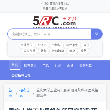
设为首页
收藏本站
立即注册
点击登录
事业单位
公务员
公检法
医疗卫生
国企
国家部委
教师
校园招聘
烟草
铁路
首页
招考信息
申论
行测
面试
公共基础
各省招聘日报
首
招考信
重庆大学工业母机创新研究院科研团队招
页
息
聘公告