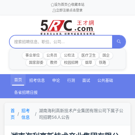
设为首页
收藏本站
立即注册
点击登录
事业单位
公务员
公检法
医疗卫生
国企
国家部委
教师
校园招聘
烟草
铁路
首页
招考信息
申论
行测
面试
公共基础
各省招聘日报
首
招考
湖南海利高新技术产业集团有限公司下属子公
页
信息
司招聘56人公告