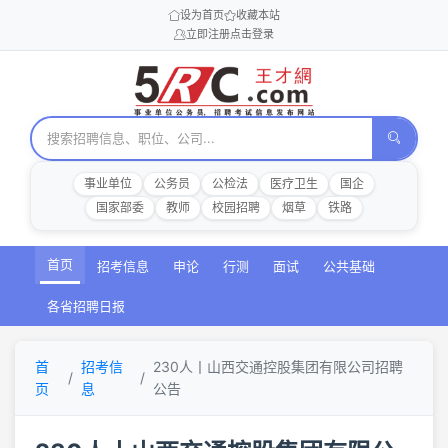
设为首页
收藏本站
立即注册
点击登录
事业单位
公务员
公检法
医疗卫生
国企
国家部委
教师
校园招聘
烟草
铁路
首页
招考信息
申论
行测
面试
公共基础
各省招聘日报
首
招考信
230人丨山西交通控股集团有限公司招聘
页
息
公告