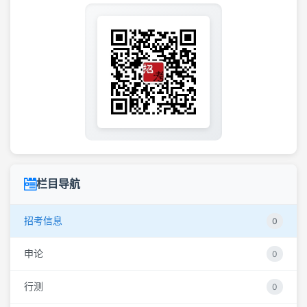
栏目导航
招考信息
0
申论
0
行测
0