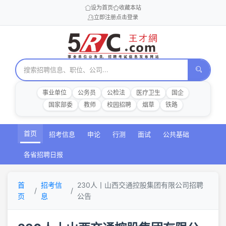
设为首页
收藏本站
立即注册
点击登录
事业单位
公务员
公检法
医疗卫生
国企
国家部委
教师
校园招聘
烟草
铁路
首页
招考信息
申论
行测
面试
公共基础
各省招聘日报
首
招考信
230人丨山西交通控股集团有限公司招聘
页
息
公告