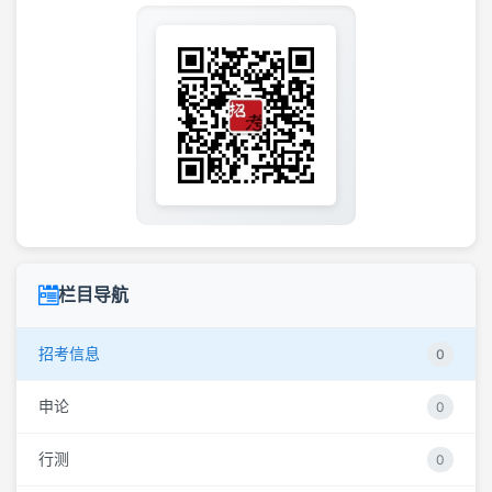
栏目导航
招考信息
0
申论
0
行测
0