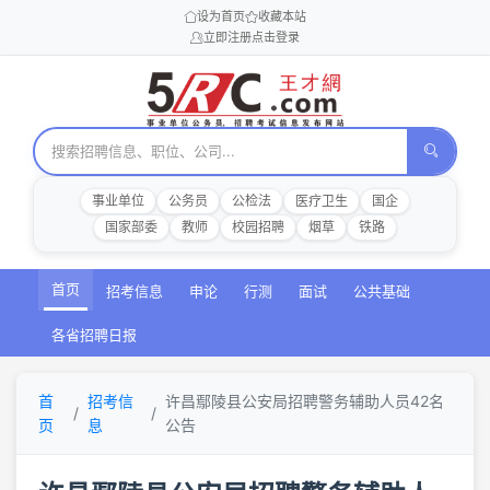
设为首页
收藏本站
立即注册
点击登录
事业单位
公务员
公检法
医疗卫生
国企
国家部委
教师
校园招聘
烟草
铁路
首页
招考信息
申论
行测
面试
公共基础
各省招聘日报
首
招考信
许昌鄢陵县公安局招聘警务辅助人员42名
页
息
公告